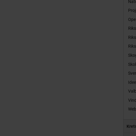
Natu
Proj
Ope
Rik
Rik
Rik
Sko
Sko
Sver
Idee
Val
Vind
Web
Kret