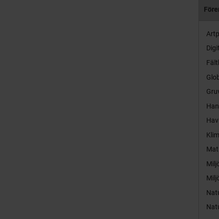
Före
Artp
Digi
Fält
Glob
Gruv
Hand
Hav
Kli
Mat
Milj
Milj
Nat
Nat